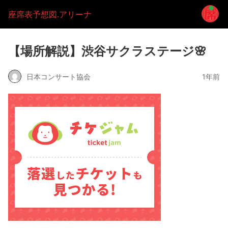
座席表予想図.アリーナ
【場所解説】渋谷サクラステージ🌸
日本コンサート協会
1年前