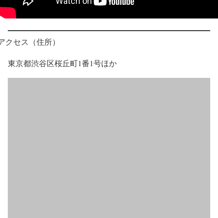
アクセス（住所）
東京都渋谷区桜丘町1番1号ほか