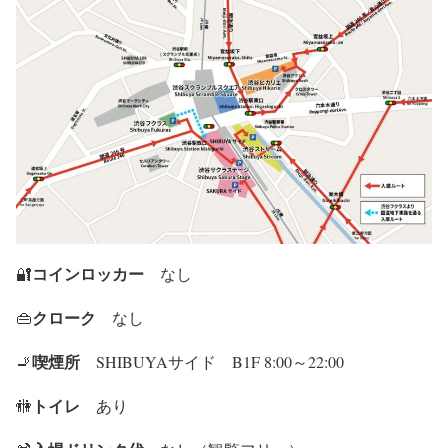
コインロッカー
🔐
なし
クローク
👜
なし
喫煙所
🚬
SHIBUYAサイド B1F 8:00～22:00
トイレ
🚻
あり