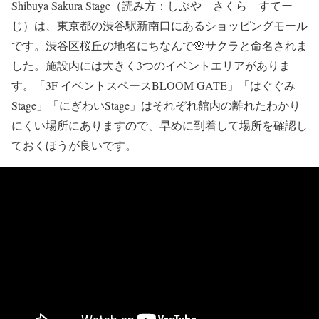
Shibuya Sakura Stage（読み方：しぶや さくら すてー
じ）は、東京都の渋谷駅新南口にあるショッピングモール
です。渋谷区桜丘の地名にちなんで🌸サクラと命名されま
した。施設内には大きく3つのイベントエリアがありま
す。「3F イベントスペースBLOOM GATE」「はぐぐみ
Stage」「にぎわいStage」はそれぞれ館内の離れたわかり
にくい場所にありますので、早めに到着して場所を確認し
ておくほうが良いです。