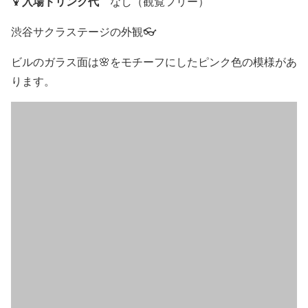
入場ドリンク代
🍹
なし（観覧フリー）
渋谷サクラステージの外観👓
ビルのガラス面は🌸をモチーフにしたピンク色の模様があ
ります。