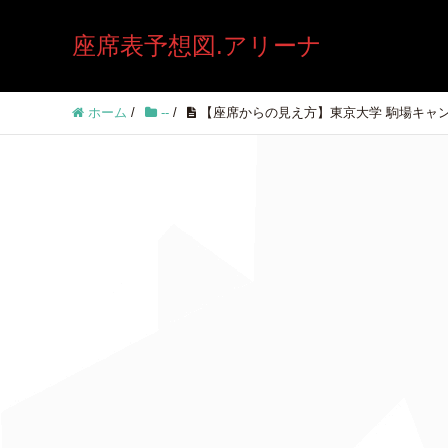
座席表予想図.アリーナ
ホーム
/
--
/
【座席からの見え方】東京大学 駒場キャ