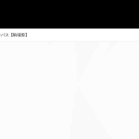
ンパス【駒場祭】