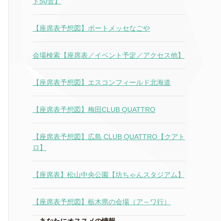
ト50音】
【座席表予想図】ポートメッセなごや
会場検索【座席表／イベント予定／アクセス他】
【座席表予想図】エスコンフィールド北海道
【座席表予想図】梅田CLUB QUATTRO
【座席表予想図】広島 CLUB QUATTRO【クアト
ロ】
【座席表】松山中央公園【坊ちゃんスタジアム】
【座席表予想図】栃木県の会場（ア～ワ行）