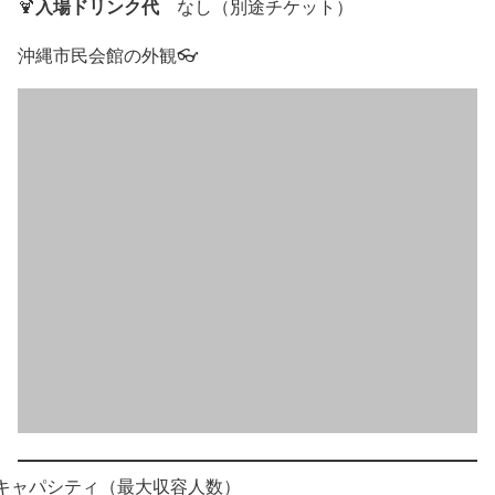
入場ドリンク代
🍹
なし（別途チケット）
沖縄市民会館の外観👓
キャパシティ（最大収容人数）