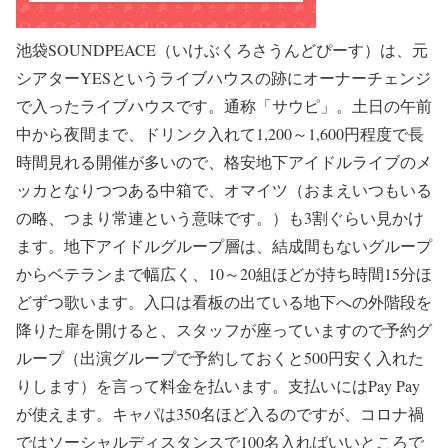
池袋SOUNDPEACE（いけぶくろさうんどぴーす）は、元
シアターYESというライブハウスの跡にオーナーチェンジ
で入ったライブハウスです。通称「サウピ」。土日の午前
中から夜間まで、ドリンク入れて1,200～1,600円程度で長
時間見れる開催が多いので、格安地下アイドルライブのメ
ッカとなりつつある中箱で、オマイツ（おまえいつもいる
の略、つまり常連という意味です。）も3割ぐらい見かけ
ます。地下アイドルグループ層は、結成間もないグループ
からベテランまで幅広く、10～20組ほどが持ち時間15分ほ
どずつ歌います。入口は看板の出ている地下への外階段を
降りた扉を開けると、スタッフが座っていますので予約グ
ループ（出演グループで予約しておくと500円安く入れた
りします）を言って料金を払います。支払いにはPay Pay
が使えます。キャパは350名ほど入るのですが、コロナ禍
ではソーシャルディスタンスで100名入ればいいところで