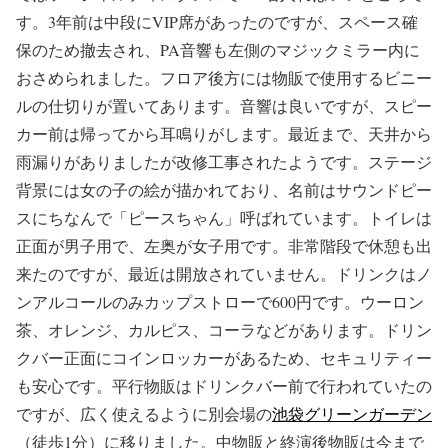
す。3年前は中段にVIP席があったのですが、スペース確
保のため撤去され、PA音響も左側のマジックミラー内に
おさめられました。フロア後方には物販で使用するビニー
ルの仕切りが置いてあります。音響は良いですが、スピー
カー前は帰ってから耳鳴りがします。最近まで、天井から
雨漏りがありましたが改修工事されたようです。ステージ
背景には女の子の絵が描かれており、名前はサウンドピー
スにちなんで「ピースちゃん」呼ばれています。トイレは
正面が男子用で、左奥が女子用です。非常階段で休憩も出
来たのですが、最近は開放されていません。ドリンクはノ
ンアルコールのみカップストローで600円です。ウーロン
茶、オレンジ、カルピス、コーラなどがあります。ドリン
クバー正面にコインロッカーがあるため、セキュリティー
も安心です。平行物販はドリンクバー前で行われていたの
ですが、広く使えるように別会場の
池袋グリーンガーデン
（徒歩1分）に移りました。中物販と終演後物販は今まで