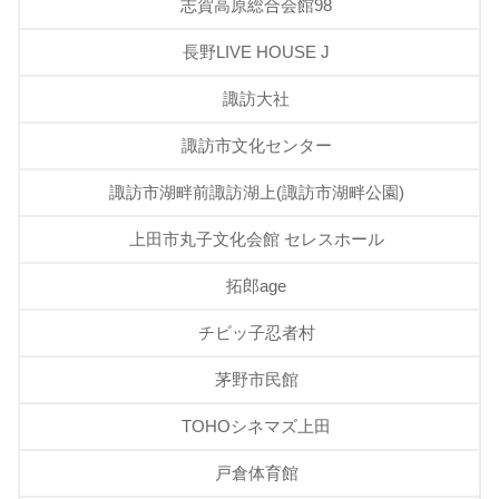
志賀高原総合会館98
長野LIVE HOUSE J
諏訪大社
諏訪市文化センター
諏訪市湖畔前諏訪湖上(諏訪市湖畔公園)
上田市丸子文化会館 セレスホール
拓郎age
チビッ子忍者村
茅野市民館
TOHOシネマズ上田
戸倉体育館