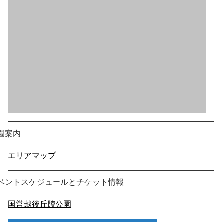
園案内
エリアマップ
ベントスケジュールとチケット情報
国営越後丘陵公園