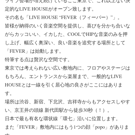
ライブ会場が増え続けているここ東京で、これ以上ない決
定的なLIVE HOUSEがオープン致します。
その名も「LIVE HOUSE “FEVER（フィーバー）”」。
皆様が納得のいく音楽空間を提供し、喜びを分かち合いな
がらカッコいい、イカした、COOLでHIPな音楽のみを押
し上げ、幅広く奥深い、良い音楽を追究する場所として
「FEVER」は始動します。
特筆する点は贅沢な空間です。
東京では考えられない広い敷地内に、フロアやステージは
もちろん、エントランスから楽屋まで、一般的なLIVE
HOUSEとは一線を引く居心地の良さがここにはありま
す。
場所は渋谷、新宿、下北沢、吉祥寺からもアクセスしやす
い、京王井の頭線 新代田駅から徒歩30秒（！）。
日本で最も有名な環状線「環七」沿いに位置します。
また「FEVER」敷地内にはもう1つの顔「popo」がありま