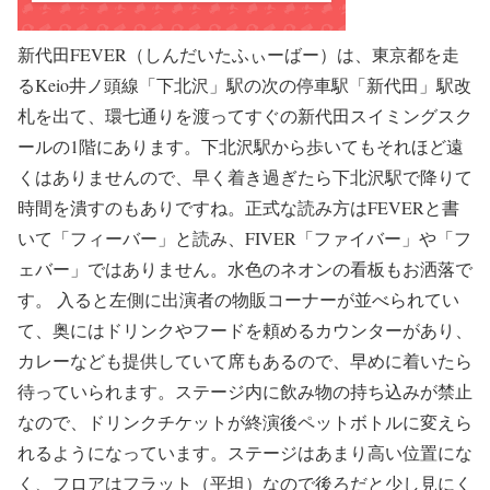
新代田FEVER（しんだいたふぃーばー）は、東京都を走
るKeio井ノ頭線「下北沢」駅の次の停車駅「新代田」駅改
札を出て、環七通りを渡ってすぐの新代田スイミングスク
ールの1階にあります。下北沢駅から歩いてもそれほど遠
くはありませんので、早く着き過ぎたら下北沢駅で降りて
時間を潰すのもありですね。正式な読み方はFEVERと書
いて「フィーバー」と読み、FIVER「ファイバー」や「フ
ェバー」ではありません。水色のネオンの看板もお洒落で
す。 入ると左側に出演者の物販コーナーが並べられてい
て、奥にはドリンクやフードを頼めるカウンターがあり、
カレーなども提供していて席もあるので、早めに着いたら
待っていられます。ステージ内に飲み物の持ち込みが禁止
なので、ドリンクチケットが終演後ペットボトルに変えら
れるようになっています。ステージはあまり高い位置にな
く、フロアはフラット（平坦）なので後ろだと少し見にく