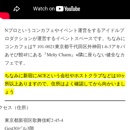
Nプロというコンカフェやイベント運営をするアイドルプ
ロダクションが運営するイベントスペースです。ちなみに
コンカフェは〒101-0021東京都千代田区外神田1-6-3アキバ
あそび館4Fにある『Melty Charm』※隣に座らない健全なカ
フェです。
ちなみに新宿にACEという会社やホストクラブなどは10ヶ
所以上ありますので、住所はよく確認してから向かいまし
ょう
クセス（住所）
東京都新宿区歌舞伎町2-45-4
Gest30ビル3階