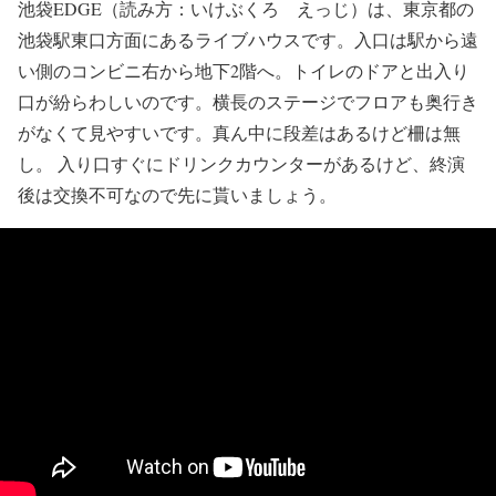
池袋EDGE（読み方：いけぶくろ えっじ）は、東京都の
池袋駅東口方面にあるライブハウスです。入口は駅から遠
い側のコンビニ右から地下2階へ。トイレのドアと出入り
口が紛らわしいのです。横長のステージでフロアも奥行き
がなくて見やすいです。真ん中に段差はあるけど柵は無
し。 入り口すぐにドリンクカウンターがあるけど、終演
後は交換不可なので先に貰いましょう。