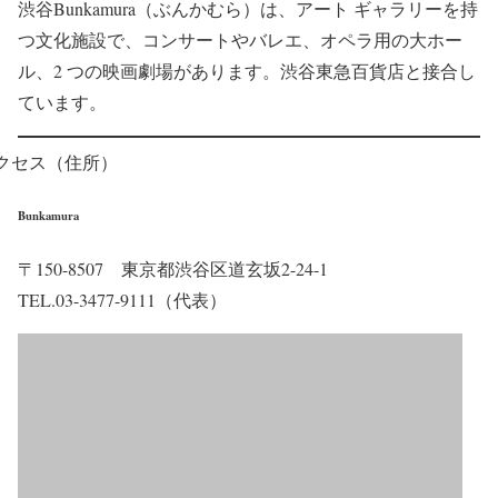
渋谷Bunkamura（ぶんかむら）は、アート ギャラリーを持
つ文化施設で、コンサートやバレエ、オペラ用の大ホー
ル、2 つの映画劇場があります。渋谷東急百貨店と接合し
ています。
クセス（住所）
Bunkamura
〒150-8507 東京都渋谷区道玄坂2-24-1
TEL.03-3477-9111（代表）