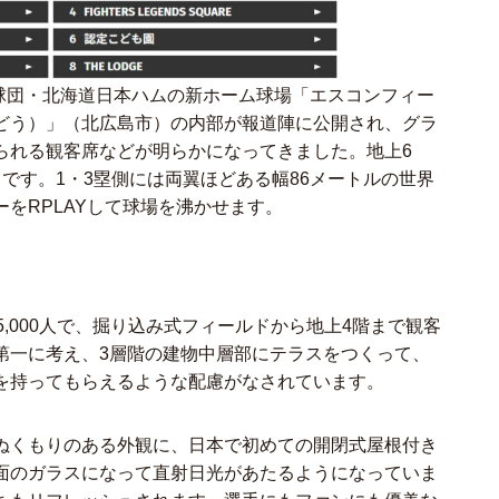
野球団・北海道日本ハムの新ホーム球場「エスコンフィー
どう）」（北広島市）の内部が報道陣に公開され、グラ
られる観客席などが明らかになってきました。地上6
です。1・3塁側には両翼ほどある幅86メートルの世界
をRPLAYして球場を沸かせます。
人数は35,000人で、掘り込み式フィールドから地上4階まで観客
第一に考え、3層階の建物中層部にテラスをつくって、
を持ってもらえるような配慮がなされています。
ぬくもりのある外観に、日本で初めての開閉式屋根付き
面のガラスになって直射日光があたるようになっていま