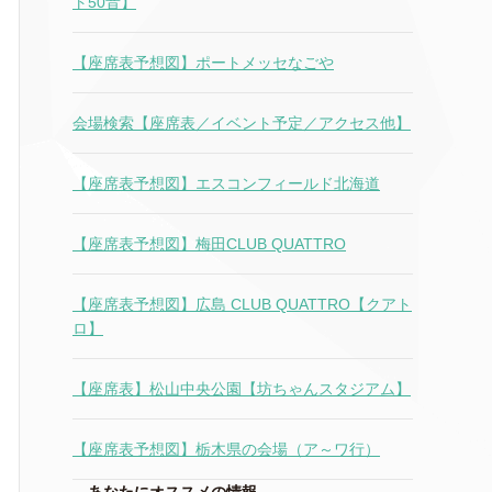
ト50音】
【座席表予想図】ポートメッセなごや
会場検索【座席表／イベント予定／アクセス他】
【座席表予想図】エスコンフィールド北海道
【座席表予想図】梅田CLUB QUATTRO
【座席表予想図】広島 CLUB QUATTRO【クアト
ロ】
【座席表】松山中央公園【坊ちゃんスタジアム】
【座席表予想図】栃木県の会場（ア～ワ行）