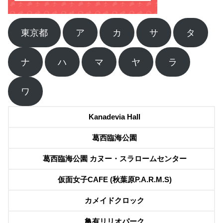
東京都
ア
カ
サ
タ
ナ
ハ
マ
ヤ
ラ
ワ
Kanadevia Hall
葛西臨海公園
葛西臨海公園 カヌー・スラロームセンター
仮面女子CAFE (秋葉原P.A.R.M.S)
カメイドクロック
亀有リリオパーク