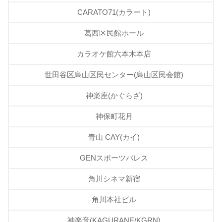
CARATO71(カラート)
葛西区民館ホール
カラオケ館六本木本店
世田谷区烏山区民センター(烏山区民会館)
神楽座(かぐらざ)
神保町花月
青山 CAY(カイ)
GENスポーツパレス
角川シネマ新宿
角川本社ビル
神楽音(KAGURANE/KGRN)