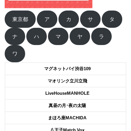
東京都
ア
カ
サ
タ
ナ
ハ
マ
ヤ
ラ
ワ
マグネットバイ渋谷109
マオリンク立川立飛
LiveHouseMANHOLE
真昼の月･夜の太陽
まほろ座MACHIDA
八王子Match Vox