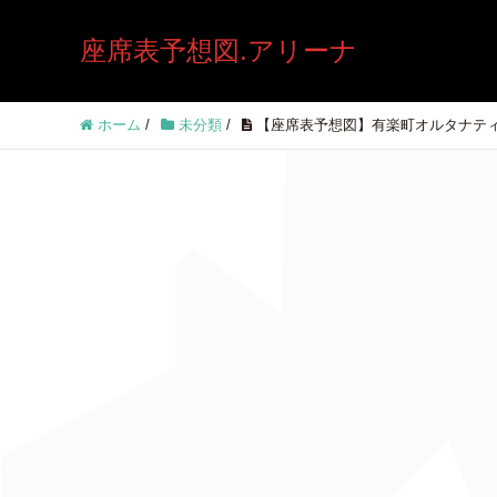
座席表予想図.アリーナ
ホーム
/
未分類
/
【座席表予想図】有楽町オルタナテ