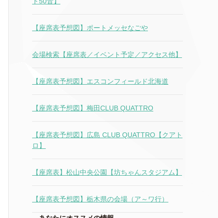
ト50音】
【座席表予想図】ポートメッセなごや
会場検索【座席表／イベント予定／アクセス他】
【座席表予想図】エスコンフィールド北海道
【座席表予想図】梅田CLUB QUATTRO
【座席表予想図】広島 CLUB QUATTRO【クアト
ロ】
【座席表】松山中央公園【坊ちゃんスタジアム】
【座席表予想図】栃木県の会場（ア～ワ行）